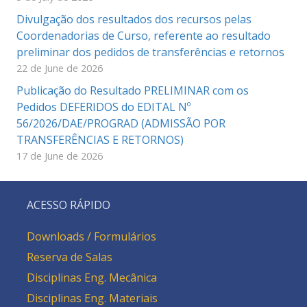
Divulgação dos resultados dos recursos pelas
Coordenadorias de Curso, referente ao resultado
preliminar dos pedidos de transferências e retornos
22 de June de 2026
Publicação do Resultado PRELIMINAR com os
Pedidos DEFERIDOS do EDITAL Nº
56/2026/DAE/PROGRAD (ADMISSÃO POR
TRANSFERÊNCIAS E RETORNOS)
17 de June de 2026
ACESSO RÁPIDO
Downloads / Formulários
Reserva de Salas
Disciplinas Eng. Mecânica
Disciplinas Eng. Materiais