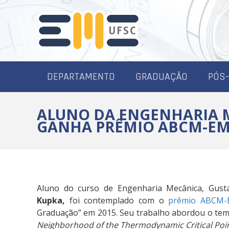
DEPARTAMENTO
GRADUAÇÃO
PÓS
ALUNO DA ENGENHARIA 
GANHA PRÊMIO ABCM-E
Aluno do curso de Engenharia Mecânica, Gust
Kupka,
foi contemplado com o
prêmio ABCM
Graduação” em 2015. Seu trabalho abordou o tem
Neighborhood of the Thermodynamic Critical Poi