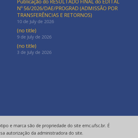
Publicação do RESULTADO FINAL do EDITAL
Nº 56/2026/DAE/PROGRAD (ADMISSÃO POR
TRANSFERÊNCIAS E RETORNOS)
10 de July de 2026
(no title)
9 de July de 2026
(no title)
3 de July de 2026
tipo e marca são de propriedade do site emc.ufsc.br. É
ssa autorização da administradora do site.