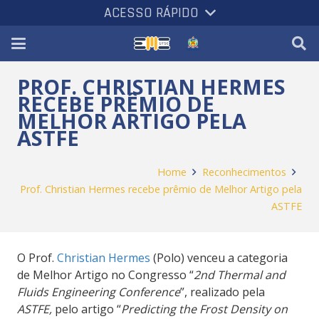
ACESSO RÁPIDO
PROF. CHRISTIAN HERMES
RECEBE PRÊMIO DE
MELHOR ARTIGO PELA
ASTFE
Home
Reconhecimentos
Prof. Christian Hermes recebe prêmio de Melhor Artigo pela
ASTFE
O Prof.
Christian Hermes
(Polo) venceu a categoria
de Melhor Artigo no Congresso “
2nd Thermal and
Fluids Engineering Conference
”, realizado pela
ASTFE,
pelo artigo “
Predicting the Frost Density on