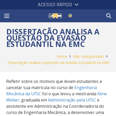
ACESSO RÁPIDO
DISSERTAÇÃO ANALISA A
QUESTÃO DA EVASÃO
ESTUDANTIL NA EMC
Home
Não categorizado
Dissertação analisa a questão da evasão estudantil na EMC
Refletir sobre os motivos que levam estudantes a
cancelar sua matrícula no curso de
Engenharia
Mecânica da UFSC
foi o que levou a mestranda
Aline
Weber
, graduada em
Administração pela UFSC
e
assistente em Administração na Coordenadoria do
curso de Engenharia Mecânica, a desenvolver uma