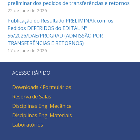
preliminar dos pedidos de transferências e retornos
22 de June de 2026
Publicação do Resultado PRELIMINAR com os
Pedidos DEFERIDOS do EDITAL Nº
56/2026/DAE/PROGRAD (ADMISSÃO POR
TRANSFERÊNCIAS E RETORNOS)
17 de June de 2026
ACESSO RÁPIDO
Downloads / Formulários
Reserva de Salas
Disciplinas Eng. Mecânica
Disciplinas Eng. Materiais
Laboratórios