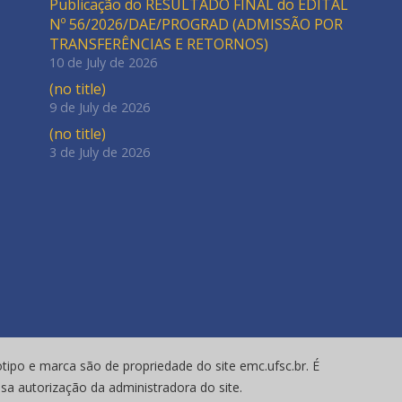
Publicação do RESULTADO FINAL do EDITAL
Nº 56/2026/DAE/PROGRAD (ADMISSÃO POR
TRANSFERÊNCIAS E RETORNOS)
10 de July de 2026
(no title)
9 de July de 2026
(no title)
3 de July de 2026
tipo e marca são de propriedade do site emc.ufsc.br. É
ssa autorização da administradora do site.