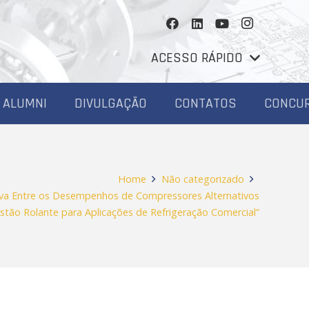
ACESSO RÁPIDO
ALUMNI
DIVULGAÇÃO
CONTATOS
CONCU
Home
Não categorizado
iva Entre os Desempenhos de Compressores Alternativos
istão Rolante para Aplicações de Refrigeração Comercial”