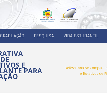
-GRADUAÇÃO
PESQUISA
VIDA ESTUDANTIL
RATIVA
 DE
IVOS E
Defesa “Análise Comparat
OLANTE PARA
e Rotativos de P
RAÇÃO