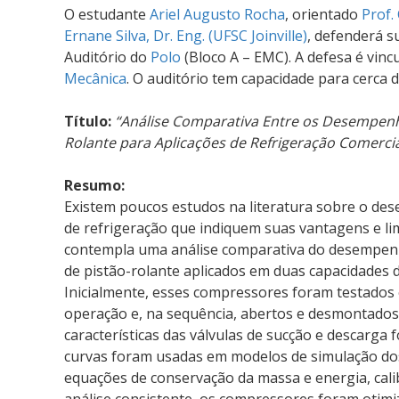
O estudante
Ariel Augusto Rocha
, orientado
Prof.
Ernane Silva, Dr. Eng.
(UFSC Joinville)
, defenderá s
Auditório do
Polo
(Bloco A – EMC). A defesa é vinc
Mecânica
. O auditório tem capacidade para cerca 
Título:
“Análise Comparativa Entre os Desempenh
Rolante para Aplicações de Refrigeração Comercia
Resumo:
Existem poucos estudos na literatura sobre o de
de refrigeração que indiquem suas vantagens e lim
contempla uma análise comparativa do desempenh
de pistão-rolante aplicados em duas capacidades 
Inicialmente, esses compressores foram testados 
operação e, na sequência, abertos e desmontados
características das válvulas de sucção e descarg
curvas foram usadas em modelos de simulação do
equações de conservação da massa e energia, cal