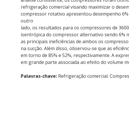
análise consistente, os compressores foram otim
refrigeração comercial visando maximizar o dese
compressor rotativo apresentou desempenho 6% ma
outro
lado, os resultados para os compressores de 360
isentrópica do compressor alternativo sendo 6% m
as principais ineficiências de ambos os compres
na sucção. Além disso, observou-se que as eficiên
em torno de 85% e 52%, respectivamente. A express
em grande parte associada ao efeito do volume m
Palavras-chave:
Refrigeração comercial. Compress