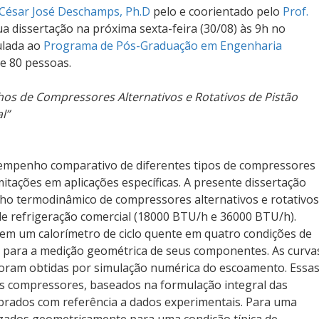
 César José Deschamps, Ph.D
pelo e coorientado pelo
Prof.
ua dissertação na próxima sexta-feira (30/08) às 9h no
ulada ao
Programa de Pós-Graduação em Engenharia
de 80 pessoas.
os de Compressores Alternativos e Rotativos de Pistão
l”
sempenho comparativo de diferentes tipos de compressores
itações em aplicações específicas. A presente dissertação
o termodinâmico de compressores alternativos e rotativos
de refrigeração comercial (18000 BTU/h e 36000 BTU/h).
em um calorímetro de ciclo quente em quatro condições de
 para a medição geométrica de seus componentes. As curva
a foram obtidas por simulação numérica do escoamento. Essa
s compressores, baseados na formulação integral das
ibrados com referência a dados experimentais. Para uma