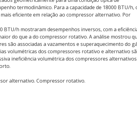
izados geometricamente para uma condição típica de
mpenho termodinâmico. Para a capacidade de 18000 BTU/h, 
is eficiente em relação ao compressor alternativo. Por
00 BTU/h mostraram desempenhos inversos, com a eficiênci
aior do que a do compressor rotativo. A análise mostrou q
sores são associadas a vazamentos e superaquecimento do g
cias volumétricas dos compressores rotativo e alternativo s
iva ineficiência volumétrica dos compressores alternativos
orto.
or alternativo. Compressor rotativo.