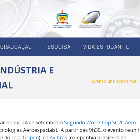
-GRADUAÇÃO
PESQUISA
VIDA ESTUDANTIL
INDÚSTRIA E
Evento une academia, i
IAL
ediar no dia 24 de setembro o
Segundo Workshop SC2C.Aero
nologias Aeroespaciais). A partir das 9h30, o evento reuni
te do
caça Gripen
), da
Avibrás
(companhia brasileira de