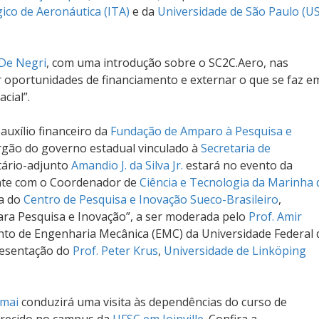
gico de Aeronáutica (ITA)
e da
Universidade de São Paulo (U
 De Negri
, com uma introdução sobre o SC2C.Aero, nas
ar oportunidades de financiamento e externar o que se faz e
cial”.
auxílio financeiro da
Fundação de Amparo à Pesquisa e
órgão do governo estadual vinculado à
Secretaria de
etário-adjunto
Amandio J. da Silva Jr.
estará no evento da
mente com o Coordenador de
Ciência e Tecnologia da Marinha 
ra do
Centro de Pesquisa e Inovação Sueco-Brasileiro
,
ra Pesquisa e Inovação”, a ser moderada pelo
Prof. Amir
to de Engenharia Mecânica (EMC) da Universidade Federal 
presentação do
Prof. Peter Krus
,
Universidade de Linköping
amai
conduzirá uma visita às dependências do curso de