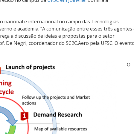
ferecido no campus da
UFSC em Joinville.
Confira a
 nacional e internacional no campo das Tecnologias
overno e academia. “A comunicação entre esses três agentes 
ça a discussão de ideias e propostas para o setor
Prof. De Negri, coordenador do SC2C.Aero pela UFSC. O event
O