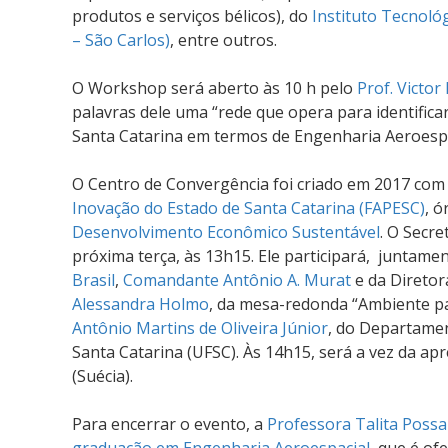
produtos e serviços bélicos), do
Instituto Tecnoló
– São Carlos)
, entre outros.
O Workshop será aberto às 10 h pelo
Prof. Victor
palavras dele uma “rede que opera para identific
Santa Catarina em termos de Engenharia Aeroespa
O Centro de Convergência foi criado em 2017 com 
Inovação do Estado de Santa Catarina (FAPESC)
, 
Desenvolvimento Econômico Sustentável
. O Secr
próxima terça, às 13h15. Ele participará, junta
Brasil
,
Comandante Antônio A. Murat
e da Direto
Alessandra Holmo
, da mesa-redonda “Ambiente pa
Antônio Martins de Oliveira Júnior
, do Departamen
Santa Catarina (UFSC). Às 14h15, será a vez da a
(Suécia).
Para encerrar o evento, a
Professora Talita Poss