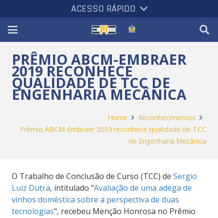
ACESSO RÁPIDO
PRÊMIO ABCM-EMBRAER
2019 RECONHECE
QUALIDADE DE TCC DE
ENGENHARIA MECÂNICA
Home
Reconhecimentos
Prêmio ABCM-Embraer 2019 reconhece qualidade de TCC
de Engenharia Mecânica
O Trabalho de Conclusão de Curso (TCC) de
Sergio
Luiz Dutra
, intitulado “
Avaliação de uma adega de
vinhos doméstica sobre a perspectiva de duas
tecnologias
“, recebeu Menção Honrosa no Prêmio