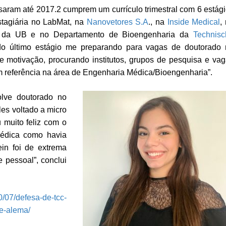
aram até 2017.2 cumprem um currículo trimestral com 6 estág
stagiária no LabMat, na
Nanovetores S.A
., na
Inside Medical
,
da UB e
no Departamento de Bioengenharia da
Technisc
do último estágio me preparando para vagas de doutorado 
 motivação, procurando institutos, grupos de pesquisa e va
m referência na área de Engenharia Médica/Bioengenharia”.
lve doutorado no
les voltado a micro
 muito feliz com o
médica como havia
ein foi de extrema
 pessoal”, conclui
20/07/defesa-de-tcc-
de-alema/