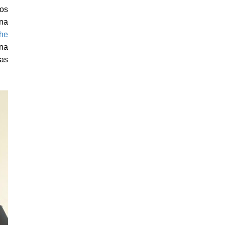
ios
 na
he
na
gas