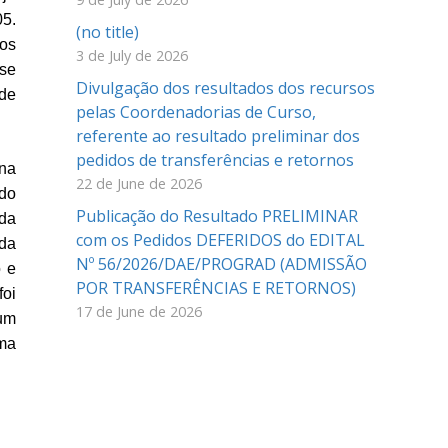
05.
(no title)
 os
3 de July de 2026
 se
Divulgação dos resultados dos recursos
 de
pelas Coordenadorias de Curso,
referente ao resultado preliminar dos
pedidos de transferências e retornos
 na
22 de June de 2026
do
Publicação do Resultado PRELIMINAR
 da
com os Pedidos DEFERIDOS do EDITAL
ada
Nº 56/2026/DAE/PROGRAD (ADMISSÃO
o e
POR TRANSFERÊNCIAS E RETORNOS)
foi
17 de June de 2026
 um
uma