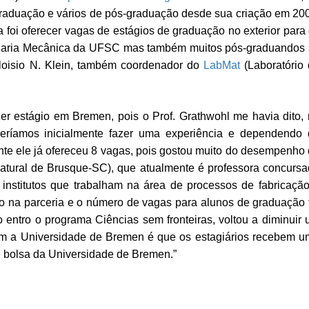
graduação e vários de pós-graduação desde sua criação em 20
a foi oferecer vagas de estágios de graduação no exterior para
nharia Mecânica da UFSC mas também muitos pós-graduandos
loisio N. Klein, também
coordenador do
LabMat
(Laboratório
er estágio em Bremen, pois o Prof. Grathwohl me havia dito,
eríamos inicialmente fazer
uma
experiência e dependendo 
nte ele já ofereceu 8 vagas, pois gostou muito do desempenho
natural de Brusque-SC), que atualmente é professora concurs
 institutos que trabalham na área de processos de fabricaçã
o na parceria e o número de vagas para alunos de graduação 
entro o programa Ciências sem fronteiras, voltou a diminuir
com a Universidade de Bremen é que os estagiários recebem 
e bolsa da Universidade de Bremen.”