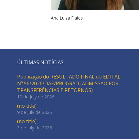
Ana Luiza Fiates
ÚLTIMAS NOTÍCIAS
Publicação do RESULTADO FINAL do EDITAL
Nº 56/2026/DAE/PROGRAD (ADMISSÃO POR
TRANSFERÊNCIAS E RETORNOS)
10 de July de 2026
(no title)
9 de July de 2026
(no title)
3 de July de 2026