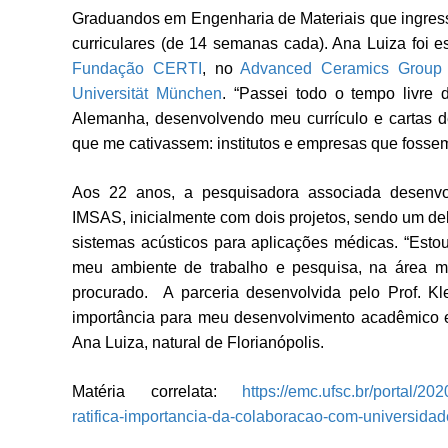
Graduandos em Engenharia de Materiais que ingress
curriculares (de 14 semanas cada). Ana Luiza foi e
Fundação CERTI
, no
Advanced Ceramics Group
Universität München
.
“
Passei todo o tempo livre 
Alemanha, desenvolvendo meu currículo e cartas de
que me cativassem: institutos e empresas que fosse
Aos 22 anos, a pesquisadora associada
desenvo
IMSAS,
inicialmente com dois projetos, sendo um de
sistemas acústicos para aplicações médicas.
“
Estou
meu ambiente de trabalho e pesquisa, na área 
procurado.
A parceria desenvolvida pelo Prof. Kl
importância para meu desenvolvimento acadêmico e
Ana Luiza, natural de Florianópolis.
Matéria correlata:
https://emc.ufsc.br/portal/20
ratifica-importancia-da-colaboracao-com-universida