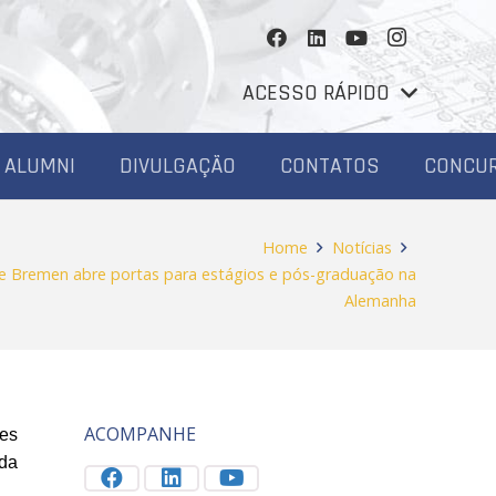
ACESSO RÁPIDO
ALUMNI
DIVULGAÇÃO
CONTATOS
CONCU
Home
Notícias
e Bremen abre portas para estágios e pós-graduação na
Alemanha
ACOMPANHE
tes
 da