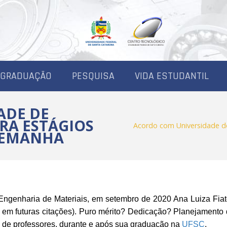
-GRADUAÇÃO
PESQUISA
VIDA ESTUDANTIL
ADE DE
RA ESTÁGIOS
Acordo com Universidade d
LEMANHA
Engenharia de Materiais, em setembro de 2020 Ana Luiza Fia
em futuras citações). Puro mérito? Dedicação? Planejamento
o de professores, durante e após sua graduação na
UFSC
.