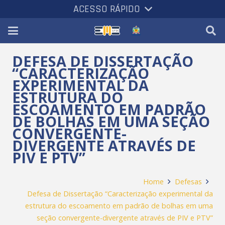
ACESSO RÁPIDO
DEFESA DE DISSERTAÇÃO
“CARACTERIZAÇÃO
EXPERIMENTAL DA
ESTRUTURA DO
ESCOAMENTO EM PADRÃO
DE BOLHAS EM UMA SEÇÃO
CONVERGENTE-
DIVERGENTE ATRAVÉS DE
PIV E PTV”
Home
Defesas
Defesa de Dissertação “Caracterização experimental da
estrutura do escoamento em padrão de bolhas em uma
seção convergente-divergente através de PIV e PTV”