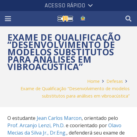
ACESSO RÁPIDO
EXAME DE QUALIFICAÇÃO
“DESENVOLVIMENTO DE
MODELOS SUBSTITUTOS
PARA ANÁLISES EM
VIBROACÚSTICA”
Home
Defesas
Exame de Qualificação “Desenvolvimento de modelos
substitutos para análises em vibroacústica”
O estudante
Jean Carlos Marcon
, orientado pelo
Prof. Arcanjo Lenzi, Ph.D
. e coorientado por
Olavo
Mecias da Silva Jr., Dr.Eng.
, defenderá seu exame de