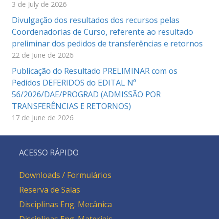
3 de July de 2026
Divulgação dos resultados dos recursos pelas
Coordenadorias de Curso, referente ao resultado
preliminar dos pedidos de transferências e retornos
22 de June de 2026
Publicação do Resultado PRELIMINAR com os
Pedidos DEFERIDOS do EDITAL Nº
56/2026/DAE/PROGRAD (ADMISSÃO POR
TRANSFERÊNCIAS E RETORNOS)
17 de June de 2026
ACESSO RÁPIDO
Downloads / Formulários
Reserva de Salas
Disciplinas Eng. Mecânica