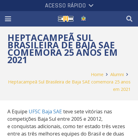
ACESSO RÁPIDO
HEPTACAMPEÃ SUL
BRASILEIRA DE BAJA SAE
COMEMORA 25 ANOS EM
2021
Home
Alumni
Heptacampeã Sul Brasileira de Baja SAE comemora 25 anos
em 2021
A Equipe
UFSC Baja SAE
teve sete vitórias nas
competições Baja Sul entre 2005 e 20012,
e conquistas adicionais, como ter estado três vezes
entre as três melhores equipes do Brasil e de duas