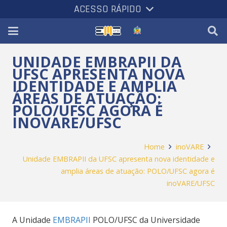
ACESSO RÁPIDO
UNIDADE EMBRAPII DA
UFSC APRESENTA NOVA
IDENTIDADE E AMPLIA
ÁREAS DE ATUAÇÃO:
POLO/UFSC AGORA É
INOVARE/UFSC
Home
inoVARE
Unidade EMBRAPII da UFSC apresenta nova identidade e
amplia áreas de atuação: POLO/UFSC agora é
inoVARE/UFSC
A Unidade
EMBRAPII
POLO/UFSC da Universidade