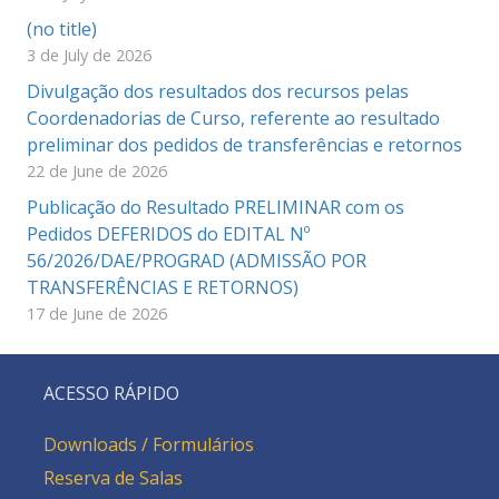
(no title)
3 de July de 2026
Divulgação dos resultados dos recursos pelas
Coordenadorias de Curso, referente ao resultado
preliminar dos pedidos de transferências e retornos
22 de June de 2026
Publicação do Resultado PRELIMINAR com os
Pedidos DEFERIDOS do EDITAL Nº
56/2026/DAE/PROGRAD (ADMISSÃO POR
TRANSFERÊNCIAS E RETORNOS)
17 de June de 2026
ACESSO RÁPIDO
Downloads / Formulários
Reserva de Salas