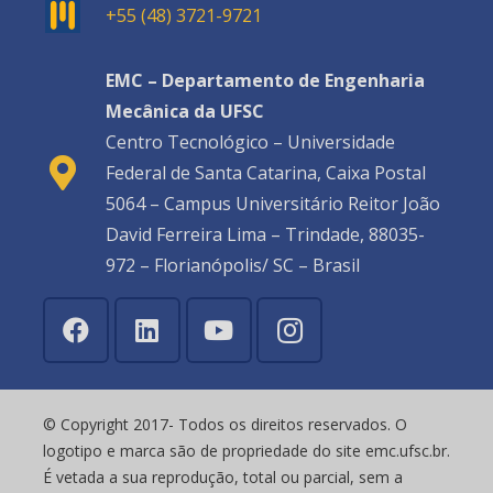
+55 (48) 3721-9721
EMC – Departamento de Engenharia
Mecânica da UFSC
Centro Tecnológico – Universidade
Federal de Santa Catarina, Caixa Postal
5064 – Campus Universitário Reitor João
David Ferreira Lima – Trindade, 88035-
972 – Florianópolis/ SC – Brasil
© Copyright 2017- Todos os direitos reservados. O
logotipo e marca são de propriedade do site emc.ufsc.br.
É vetada a sua reprodução, total ou parcial, sem a