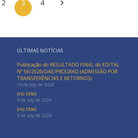
2
3
4
ÚLTIMAS NOTÍCIAS
Publicação do RESULTADO FINAL do EDITAL
Nº 56/2026/DAE/PROGRAD (ADMISSÃO POR
TRANSFERÊNCIAS E RETORNOS)
10 de July de 2026
(no title)
9 de July de 2026
(no title)
3 de July de 2026