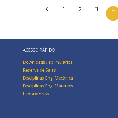
1
2
3
4
ACESSO RÁPIDO
Downloads / Formulários
Reserva de Salas
Disciplinas Eng. Mecânica
Disciplinas Eng. Materiais
Laboratórios