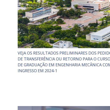
VEJA OS RESULTADOS PRELIMINARES DOS PEDID
DE TRANSFERÊNCIA OU RETORNO PARA O CURS
DE GRADUAÇÃO EM ENGENHARIA MECÂNICA CO
INGRESSO EM 2024-1