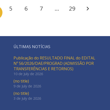
5
6
7
…
29
ÚLTIMAS NOTÍCIAS
Publicação do RESULTADO FINAL do EDITAL
Nº 56/2026/DAE/PROGRAD (ADMISSÃO POR
TRANSFERÊNCIAS E RETORNOS)
10 de July de 2026
(no title)
9 de July de 2026
(no title)
3 de July de 2026