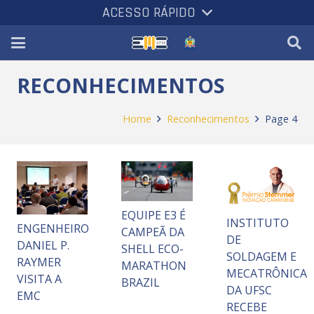
ACESSO RÁPIDO
RECONHECIMENTOS
Home
Reconhecimentos
Page 4
EQUIPE E3 É
INSTITUTO
ENGENHEIRO
CAMPEÃ DA
DE
DANIEL P.
SHELL ECO-
SOLDAGEM E
RAYMER
MARATHON
MECATRÔNICA
VISITA A
BRAZIL
DA UFSC
EMC
RECEBE