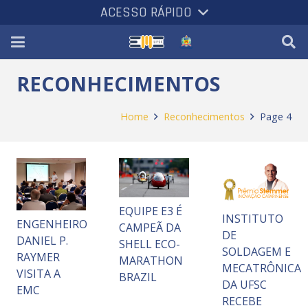
ACESSO RÁPIDO
RECONHECIMENTOS
Home
Reconhecimentos
Page 4
EQUIPE E3 É
INSTITUTO
ENGENHEIRO
CAMPEÃ DA
DE
DANIEL P.
SHELL ECO-
SOLDAGEM E
RAYMER
MARATHON
MECATRÔNICA
VISITA A
BRAZIL
DA UFSC
EMC
RECEBE