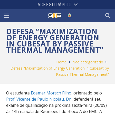
ACESSO RÁPIDO
DEFESA “MAXIMIZATION
OF ENERGY GENERATION
IN CUBESAT BY PASSIVE
THERMAL MANAGEMENT”
Home
Não categorizado
Defesa “Maximization of Energy Generation in Cubesat by
Passive Thermal Management”
O estudante
Edemar Morsch Filho
, orientado pelo
Prof. Vicente de Paulo Nicolau, Dr.
, defenderá seu
exame de qualificação na próxima sexta-feira (20/09)
às 14h na Sala de Reuniões I do Bloco A do EMC. A