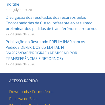
(no title)
3 de July de 2026
Divulgação dos resultados dos recursos pelas
Coordenadorias de Curso, referente ao resultado
preliminar dos pedidos de transferências e retornos
22 de June de 2026
Publicação do Resultado PRELIMINAR com os
Pedidos DEFERIDOS do EDITAL Nº
56/2026/DAE/PROGRAD (ADMISSÃO POR
TRANSFERÊNCIAS E RETORNOS)
17 de June de 2026
ACESSO RÁPIDO
Downloads / Formulários
Reserva de Salas