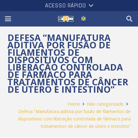
ACESSO RÁPIDO
DEFESA “MANUFATURA
ADITIVA POR FUSÃO DE
FILAMENTOS DE
DISPOSITIVOS COM
LIBERAÇÃO CONTROLADA
DE FÁRMACO PARA
TRATAMENTOS DE CÂNCER
DE ÚTERO E INTESTINO”
Home
Não categorizado
Defesa “Manufatura aditiva por fusão de filamentos de
dispositivos com liberação controlada de fármaco para
tratamentos de câncer de útero e intestino”