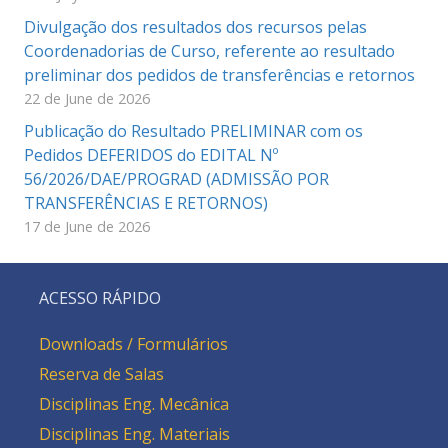
Divulgação dos resultados dos recursos pelas
Coordenadorias de Curso, referente ao resultado
preliminar dos pedidos de transferências e retornos
22 de June de 2026
Publicação do Resultado PRELIMINAR com os
Pedidos DEFERIDOS do EDITAL Nº
56/2026/DAE/PROGRAD (ADMISSÃO POR
TRANSFERÊNCIAS E RETORNOS)
17 de June de 2026
ACESSO RÁPIDO
Downloads / Formulários
Reserva de Salas
Disciplinas Eng. Mecânica
Disciplinas Eng. Materiais