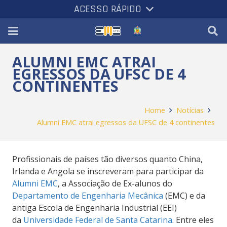
ACESSO RÁPIDO
ALUMNI EMC ATRAI
EGRESSOS DA UFSC DE 4
CONTINENTES
Home
Notícias
Alumni EMC atrai egressos da UFSC de 4 continentes
Profissionais de países tão diversos quanto China,
Irlanda e Angola se inscreveram para participar da
Alumni EMC
, a Associação de Ex-alunos do
Departamento de Engenharia Mecânica
(EMC) e da
antiga Escola de Engenharia Industrial (EEI)
da
Universidade Federal de Santa Catarina
. Entre eles