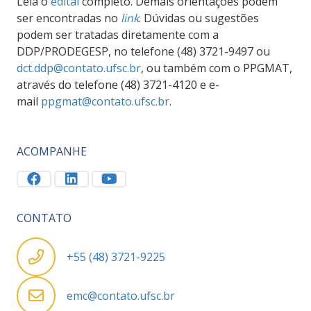
Leia o
edital
completo. Demais orientações podem
ser encontradas no
link
. Dúvidas ou sugestões
podem ser tratadas diretamente com a
DDP/PRODEGESP, no telefone (48) 3721-9497 ou
dct.ddp@contato.ufsc.br
, ou também com o PPGMAT,
através do telefone (48) 3721-4120 e e-
mail
ppgmat@contato.ufsc.br
.
ACOMPANHE
CONTATO
+55 (48) 3721-9225
emc@contato.ufsc.br