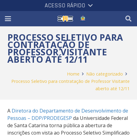
ACESSO RÁPIDO
PROCESSO SELETIVO PARA
CONTRATAÇÃO DE
PROFESSOR VISITANTE
ABERTO ATÉ 12/11
Home
Não categorizado
Processo Seletivo para contratação de Professor Visitante
aberto até 12/11
A
Diretora do Departamento de Desenvolvimento de
Pessoas – DDP/PRODEGESP
da Universidade Federal
de Santa Catarina torna pública a abertura de
inscrições com vista ao Processo Seletivo Simplificado