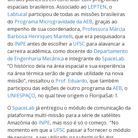
espaciais brasileiros. Associado ao
LEPTEN
, o
Labtucal
participou de todas as missões brasileiras
do
Programa Microgravidade da AEB
, graças ao
empenho de sua coordenadora,
Professora Márcia
Barbosa Henriques Mantelli
, que era pesquisadora
do
INPE
antes de escolher a
UFSC
para alavancar a
carreira acadêmica, como docente do
Departamento
de Engenharia Mecânica
e integrante do
SpaceLab
.
“O histórico dela na área espacial e sua experiência
na área térmica serão de grande utilidade na nova
missão”, ressaltou o
Prof. Eduardo
, que também
participou das edições de outro programa da
AEB
, o
UNIESPAÇO
, no qual teve origem o FloripaSat-1.
O
SpaceLab
já entregou o módulo de comunicação da
plataforma multi-missão para a série de satélites
Amazônia do
INPE
, mas isso é só o começo. “No
momento em que a
UFSC
passar a fornecer o módulo
de serviços, a ser utilizado na substituição dos