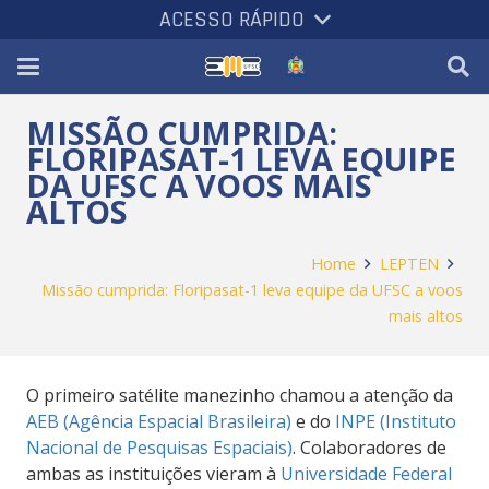
ACESSO RÁPIDO
MISSÃO CUMPRIDA:
FLORIPASAT-1 LEVA EQUIPE
DA UFSC A VOOS MAIS
ALTOS
Home
LEPTEN
Missão cumprida: Floripasat-1 leva equipe da UFSC a voos
mais altos
O primeiro satélite manezinho chamou a atenção da
AEB (Agência Espacial Brasileira)
e do
INPE (Instituto
Nacional de Pesquisas Espaciais)
. Colaboradores de
ambas as instituições vieram à
Universidade Federal