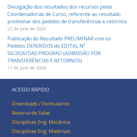
Divulgação dos resultados dos recursos pelas
Coordenadorias de Curso, referente ao resultado
preliminar dos pedidos de transferências e retornos
22 de June de 2026
Publicação do Resultado PRELIMINAR com os
Pedidos DEFERIDOS do EDITAL Nº
56/2026/DAE/PROGRAD (ADMISSÃO POR
TRANSFERÊNCIAS E RETORNOS)
17 de June de 2026
ACESSO RÁPIDO
Downloads / Formulários
Reserva de Salas
Disciplinas Eng. Mecânica
Disciplinas Eng. Materiais