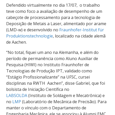
Defendido virtualmente no dia 17/07, o trabalho
teve como foco a avaliação de desempenho de um
cabeçote de processamento para a tecnologia de
Deposição de Metais a Laser, alimentado por arame
(LMD-w) e desenvolvido no
Fraunhofer-Institut für
Produktionstechnologie
, localizado na cidade alemã
de Aachen.
“No total, fiquei um ano na Alemanha, e além do
período de permanência como Aluno Auxiliar de
Pesquisa (HIWI) no Instituto Fraunhofer de
Tecnologias de Produção IPT, validado como
“Estágio Profissionalizante” na UFSC, cursei
disciplinas na RWTH Aachen”, disse Gabriel, que foi
bolsista
de Iniciação Científica no
LABSOLDA
(Instituto de Soldagem e Mecatrônica) e
no
LMP
(Laboratório de Mecânica de Precisão)
. Para
manter o vínculo com o Departamento de
Engenharia Mecânica, ele se associou à Alumni EMC