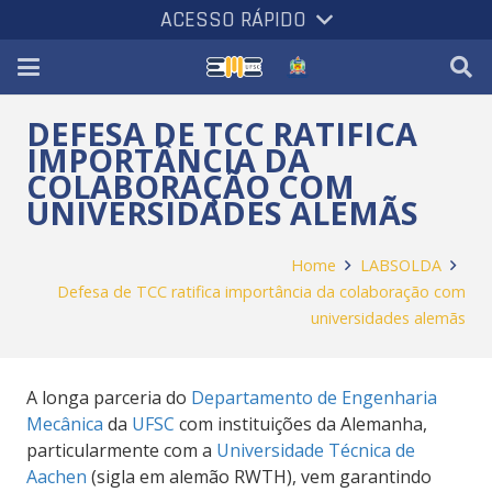
ACESSO RÁPIDO
DEFESA DE TCC RATIFICA
IMPORTÂNCIA DA
COLABORAÇÃO COM
UNIVERSIDADES ALEMÃS
Home
LABSOLDA
Defesa de TCC ratifica importância da colaboração com
universidades alemãs
A longa parceria do
Departamento de Engenharia
Mecânica
da
UFSC
com instituições da Alemanha,
particularmente com a
Universidade Técnica de
Aachen
(sigla em alemão RWTH), vem garantindo