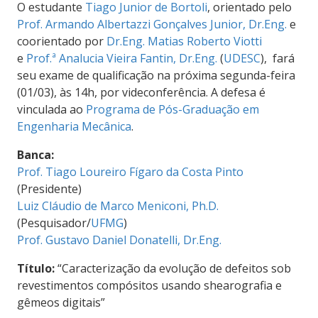
O estudante
Tiago Junior de Bortoli
, orientado pelo
Prof. Armando Albertazzi Gonçalves Junior, Dr.Eng.
e
coorientado por
Dr.Eng. Matias Roberto Viotti
e
Prof.ª Analucia Vieira Fantin, Dr.Eng.
(
UDESC
), fará
seu exame de qualificação na próxima segunda-feira
(01/03), às 14h, por videconferência. A defesa é
vinculada ao
Programa de Pós-Graduação em
Engenharia Mecânica
.
Banca:
Prof. Tiago Loureiro Fígaro da Costa Pinto
(Presidente)
Luiz Cláudio de Marco Meniconi, Ph.D.
(Pesquisador/
UFMG
)
Prof. Gustavo Daniel Donatelli, Dr.Eng.
Título:
“
Caracterização da evolução de defeitos sob
revestimentos compósitos usando shearografia e
gêmeos digitais
”