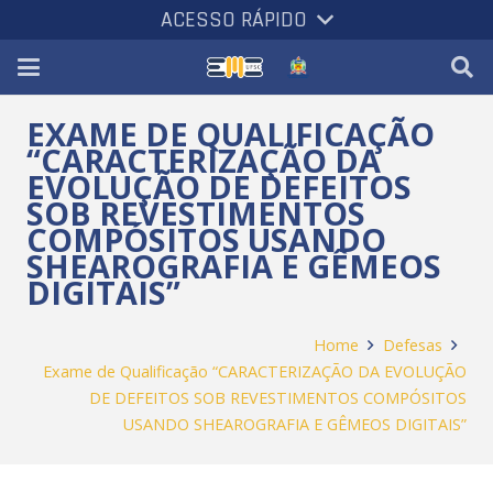
ACESSO RÁPIDO
EXAME DE QUALIFICAÇÃO
“CARACTERIZAÇÃO DA
EVOLUÇÃO DE DEFEITOS
SOB REVESTIMENTOS
COMPÓSITOS USANDO
SHEAROGRAFIA E GÊMEOS
DIGITAIS”
Home
Defesas
Exame de Qualificação “CARACTERIZAÇÃO DA EVOLUÇÃO
DE DEFEITOS SOB REVESTIMENTOS COMPÓSITOS
USANDO SHEAROGRAFIA E GÊMEOS DIGITAIS”