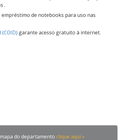
s .
empréstimo de notebooks para uso nas
l (COID)
garante acesso gratuito à internet.
o mapa do departamento
clique aqui »