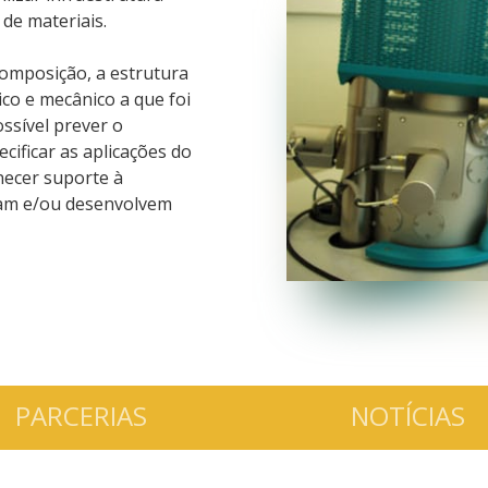
 de materiais.
 composição, a estrutura
ico e mecânico a que foi
ossível prever o
ificar as aplicações do
necer suporte à
zam e/ou desenvolvem
PARCERIAS
NOTÍCIAS