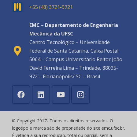
+55 (48) 3721-9721
EMC – Departamento de Engenharia
Mecânica da UFSC
Centro Tecnológico – Universidade
Federal de Santa Catarina, Caixa Postal
5064 – Campus Universitário Reitor João
David Ferreira Lima – Trindade, 88035-
972 – Florianópolis/ SC – Brasil
© Copyright 2017- Todos os direitos reservados. O
logotipo e marca são de propriedade do site emc.ufsc.br.
É vetada a sua reprodução, total ou parcial, sem a