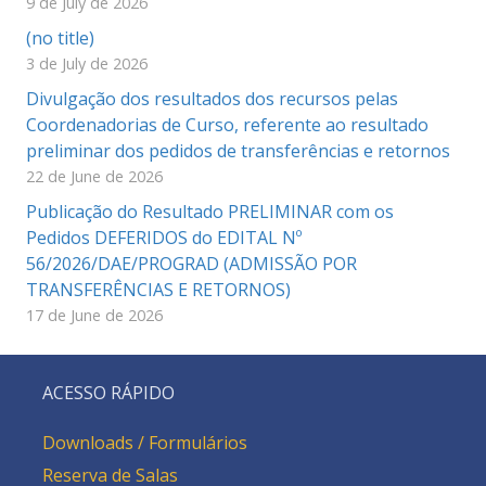
9 de July de 2026
(no title)
3 de July de 2026
Divulgação dos resultados dos recursos pelas
Coordenadorias de Curso, referente ao resultado
preliminar dos pedidos de transferências e retornos
22 de June de 2026
Publicação do Resultado PRELIMINAR com os
Pedidos DEFERIDOS do EDITAL Nº
56/2026/DAE/PROGRAD (ADMISSÃO POR
TRANSFERÊNCIAS E RETORNOS)
17 de June de 2026
ACESSO RÁPIDO
Downloads / Formulários
Reserva de Salas