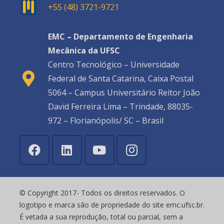
+55 (48) 3721-9721
EMC – Departamento de Engenharia
Mecânica da UFSC
Centro Tecnológico – Universidade
Federal de Santa Catarina, Caixa Postal
5064 – Campus Universitário Reitor João
David Ferreira Lima – Trindade, 88035-
972 – Florianópolis/ SC – Brasil
© Copyright 2017- Todos os direitos reservados. O
logotipo e marca são de propriedade do site emc.ufsc.br.
É vetada a sua reprodução, total ou parcial, sem a