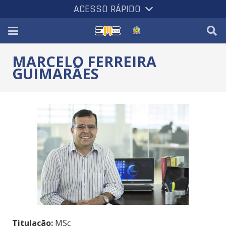
ACESSO RÁPIDO
MARCELO FERREIRA
GUIMARÃES
Titulação:
MSc