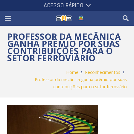
ACESSO RÁPIDO
PROFESSOR DA MECÂNICA
GANHA PRÊMIO POR SUAS
CONTRIBUIÇÕES PARA O
SETOR FERROVIÁRIO
Home
Reconhecimentos
Professor da mecânica ganha prêmio por suas
contribuições para o setor ferroviário