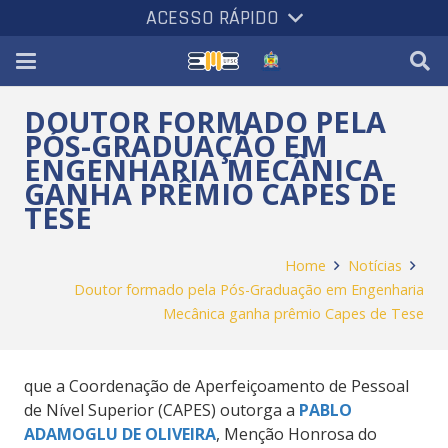
ACESSO RÁPIDO
DOUTOR FORMADO PELA
PÓS-GRADUAÇÃO EM
ENGENHARIA MECÂNICA
GANHA PRÊMIO CAPES DE
TESE
Home
Notícias
Doutor formado pela Pós-Graduação em Engenharia
Mecânica ganha prêmio Capes de Tese
que a Coordenação de Aperfeiçoamento de Pessoal
de Nível Superior (CAPES) outorga a
PABLO
ADAMOGLU DE OLIVEIRA
, Menção Honrosa do