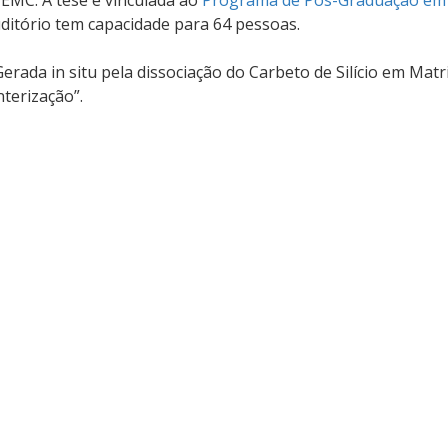
 EMC. A tese é vinculada ao
Programa de Pós-Graduação em
uditório tem capacidade para 64 pessoas.
Gerada in situ pela dissociação do Carbeto de Silício em Matr
terização”.