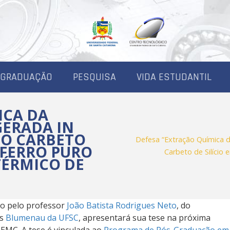
-GRADUAÇÃO
PESQUISA
VIDA ESTUDANTIL
ICA DA
GERADA IN
DO CARBETO
Defesa “Extração Química da
E FERRO PURO
Carbeto de Silício
ÉRMICO DE
do pelo professor
João Batista Rodrigues Neto
, do
us
Blumenau da UFSC
, apresentará sua tese na próxima