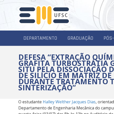
DEPARTAMENTO
GRADUAÇÃO
PÓS
DEFESA “EXTRAÇÃO QUÍM
GRAFITA TURBOSTRÁTIA 
SITU PELA DISSOCIAÇÃO 
DE SILÍCIO EM MATRIZ D
DURANTE TRATAMENTO T
SINTERIZAÇÃO”
O estudante
Halley Welther Jacques Dias
, orienta
Departamento de Engenharia Mecânica do camp