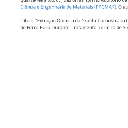
quarta-feira (03/07) das 8h às 13h no Auditório da
Ciência e Engenharia de Materiais (PPGMAT)
. O a
Título: “Extração Química da Grafita Turbostrátia 
de Ferro Puro Durante Tratamento Térmico de Sin