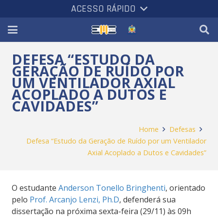
ACESSO RÁPIDO
DEFESA “ESTUDO DA
GERAÇÃO DE RUÍDO POR
UM VENTILADOR AXIAL
ACOPLADO A DUTOS E
CAVIDADES”
Home
Defesas
Defesa “Estudo da Geração de Ruído por um Ventilador
Axial Acoplado a Dutos e Cavidades”
O estudante
Anderson Tonello Bringhenti
, orientado
pelo
Prof. Arcanjo Lenzi, Ph.D
, defenderá sua
dissertação na próxima sexta-feira (29/11) às 09h