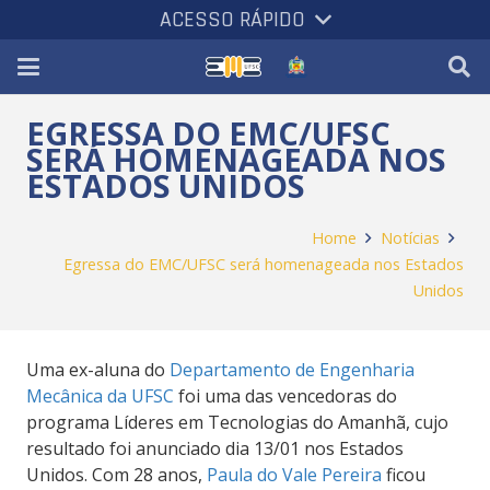
ACESSO RÁPIDO
EGRESSA DO EMC/UFSC
SERÁ HOMENAGEADA NOS
ESTADOS UNIDOS
Home
Notícias
Egressa do EMC/UFSC será homenageada nos Estados
Unidos
Uma ex-aluna do
Departamento de Engenharia
Mecânica da UFSC
foi uma das vencedoras do
programa Líderes em Tecnologias do Amanhã, cujo
resultado foi anunciado dia 13/01 nos Estados
Unidos. Com 28 anos,
Paula do Vale Pereira
ficou