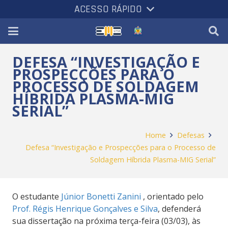
ACESSO RÁPIDO
DEFESA “INVESTIGAÇÃO E
PROSPECÇÕES PARA O
PROCESSO DE SOLDAGEM
HÍBRIDA PLASMA-MIG
SERIAL”
Home
Defesas
Defesa “Investigação e Prospecções para o Processo de
Soldagem Híbrida Plasma-MIG Serial”
O estudante
Júnior Bonetti Zanini
, orientado pelo
Prof. Régis Henrique Gonçalves e Silva
, defenderá
sua dissertação na próxima terça-feira (03/03), às