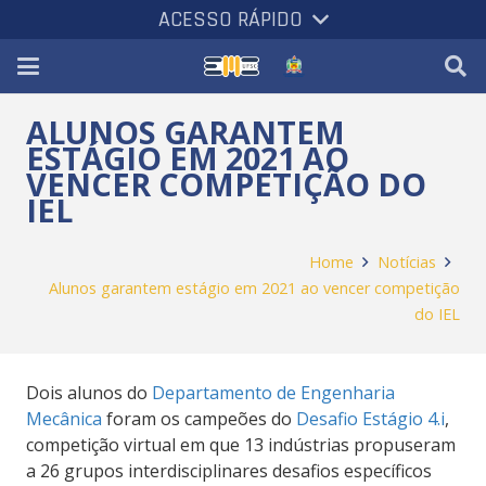
ACESSO RÁPIDO
ALUNOS GARANTEM
ESTÁGIO EM 2021 AO
VENCER COMPETIÇÃO DO
IEL
Home
Notícias
Alunos garantem estágio em 2021 ao vencer competição
do IEL
Dois alunos do
Departamento de Engenharia
Mecânica
foram os campeões do
Desafio Estágio 4.i
,
competição virtual em que
13 indústrias propuseram
a 26 grupos interdisciplinares desafios específicos