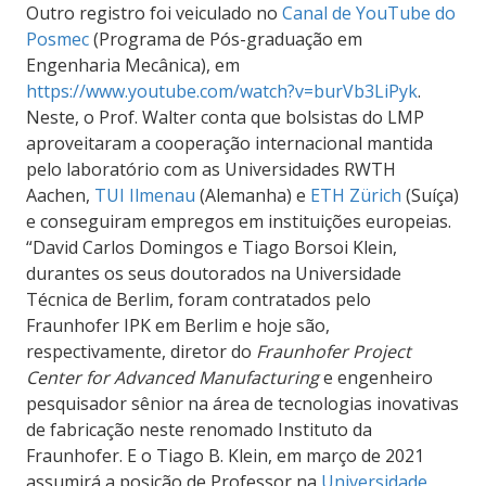
Outro registro foi veiculado no
Canal de YouTube do
Posmec
(Programa de Pós-graduação em
Engenharia Mecânica), em
https://www.youtube.com/watch?v=burVb3LiPyk
.
Neste, o Prof. Walter conta que bolsistas do LMP
aproveitaram a cooperação internacional mantida
pelo laboratório
com as Universidades RWTH
Aachen,
TUI Ilmenau
(Alemanha) e
ETH Zürich
(Suíça)
e conseguiram empregos
em instituições europeias.
“David Carlos Domingos e Tiago Borsoi Klein,
durantes os seus doutorados na Universidade
Técnica de Berlim, foram contratados pelo
Fraunhofer IPK em Berlim e hoje são,
respectivamente, diretor do
Fraunhofer Project
Center for Advanced Manufacturing
e engenheiro
pesquisador sênior na área de tecnologias inovativas
de fabricação neste renomado Instituto da
Fraunhofer
. E o Tiago B. Klein, em março de 2021
assumirá a posição de Professor na
Universidade