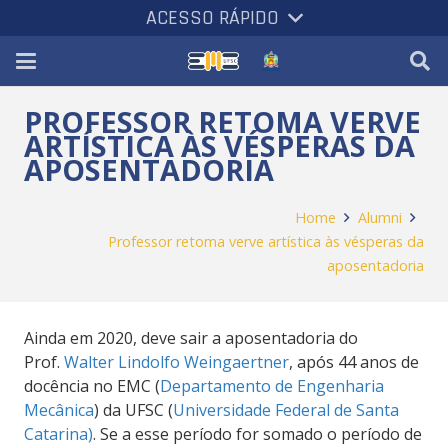
ACESSO RÁPIDO
PROFESSOR RETOMA VERVE
ARTÍSTICA ÀS VÉSPERAS DA
APOSENTADORIA
Home
Alumni
Professor retoma verve artística às vésperas da
aposentadoria
Ainda em 2020, deve sair a aposentadoria do
Prof.
Walter Lindolfo Weingaertner
, após 44 anos de
docência no EMC (
Departamento de
Engenharia
Mecânica
) da UFSC (
Universidade Federal de Santa
Catarina)
. Se a esse período for somado o período de