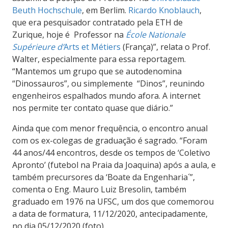
Beuth Hochschule
, em Berlim.
Ricardo Knoblauch
,
que era pesquisador contratado pela ETH de
Zurique, hoje é Professor na
École Nationale
Supérieure d’
Arts et Métiers
(França)”, relata o Prof.
Walter, especialmente para essa reportagem.
“Mantemos um grupo que se autodenomina
“Dinossauros”, ou simplemente “Dinos”, reunindo
engenheiros espalhados mundo afora. A internet
nos permite ter contato quase que diário.”
Ainda que com menor frequência, o encontro anual
com os ex-colegas de graduação é sagrado. “Foram
44 anos/44 encontros, desde os tempos de ‘Coletivo
Apronto’ (futebol na Praia da Joaquina) após a aula, e
também precursores da ‘Boate da Engenharia´”,
comenta o Eng. Mauro Luiz Bresolin, também
graduado em 1976 na UFSC, um dos que comemorou
a data de formatura, 11/12/2020, antecipadamente,
no dia 05/12/2020 (foto).