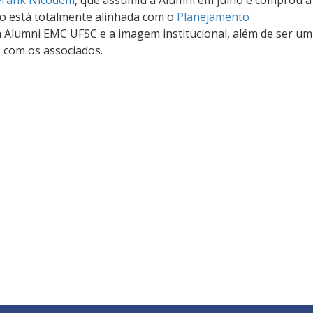
Frank Nicodem
, que assumiu a Alumni em julho e comprou a
ão está totalmente alinhada com o
Planejamento
a Alumni EMC UFSC e a imagem institucional, além de ser um
 com os associados.