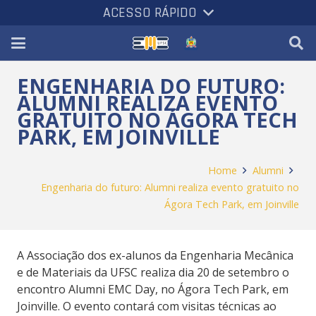
ACESSO RÁPIDO
ENGENHARIA DO FUTURO:
ALUMNI REALIZA EVENTO
GRATUITO NO ÁGORA TECH
PARK, EM JOINVILLE
Home
Alumni
Engenharia do futuro: Alumni realiza evento gratuito no
Ágora Tech Park, em Joinville
A Associação dos ex-alunos da Engenharia Mecânica
e de Materiais da UFSC realiza dia 20 de setembro o
encontro Alumni EMC Day, no Ágora Tech Park, em
Joinville. O evento contará com visitas técnicas ao