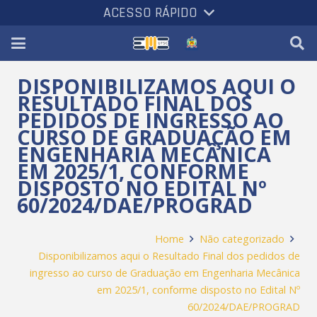
ACESSO RÁPIDO
DISPONIBILIZAMOS AQUI O
RESULTADO FINAL DOS
PEDIDOS DE INGRESSO AO
CURSO DE GRADUAÇÃO EM
ENGENHARIA MECÂNICA
EM 2025/1, CONFORME
DISPOSTO NO EDITAL Nº
60/2024/DAE/PROGRAD
Home
Não categorizado
Disponibilizamos aqui o Resultado Final dos pedidos de
ingresso ao curso de Graduação em Engenharia Mecânica
em 2025/1, conforme disposto no Edital Nº
60/2024/DAE/PROGRAD