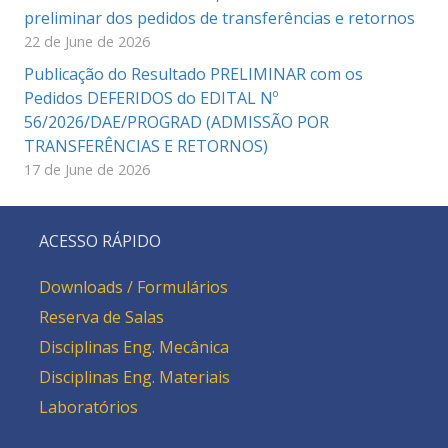
preliminar dos pedidos de transferências e retornos
22 de June de 2026
Publicação do Resultado PRELIMINAR com os
Pedidos DEFERIDOS do EDITAL Nº
56/2026/DAE/PROGRAD (ADMISSÃO POR
TRANSFERÊNCIAS E RETORNOS)
17 de June de 2026
ACESSO RÁPIDO
Downloads / Formulários
Reserva de Salas
Disciplinas Eng. Mecânica
Disciplinas Eng. Materiais
Laboratórios