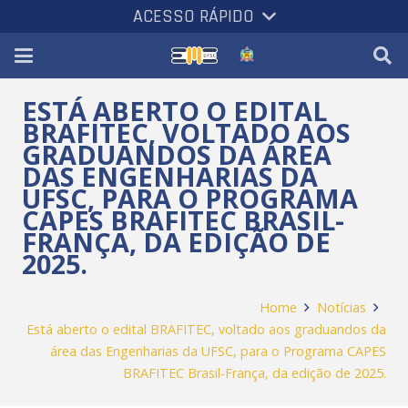
ACESSO RÁPIDO
ESTÁ ABERTO O EDITAL
BRAFITEC, VOLTADO AOS
GRADUANDOS DA ÁREA
DAS ENGENHARIAS DA
UFSC, PARA O PROGRAMA
CAPES BRAFITEC BRASIL-
FRANÇA, DA EDIÇÃO DE
2025.
Home
Notícias
Está aberto o edital BRAFITEC, voltado aos graduandos da
área das Engenharias da UFSC, para o Programa CAPES
BRAFITEC Brasil-França, da edição de 2025.