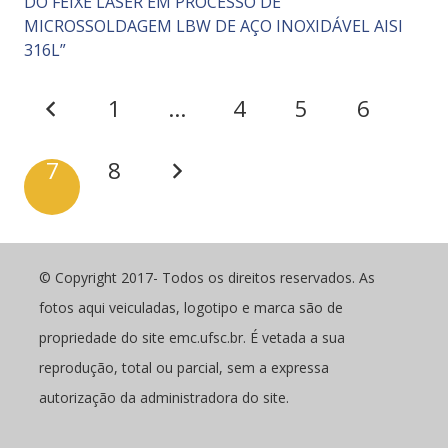
DO FEIXE LASER EM PROCESSO DE
MICROSSOLDAGEM LBW DE AÇO INOXIDÁVEL AISI
316L”
1
…
4
5
6
7
8
© Copyright 2017- Todos os direitos reservados. As
fotos aqui veiculadas, logotipo e marca são de
propriedade do site emc.ufsc.br. É vetada a sua
reprodução, total ou parcial, sem a expressa
autorização da administradora do site.