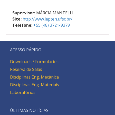
Supervisor:
MÁRCIA MANTELLI
Site:
http://www.lepten.ufsc.br/
Telefone:
+55 (48) 3721-9379
ACESSO RÁPIDO
Downloads / Formulários
Reserva de Salas
Disciplinas Eng. Mecânica
Disciplinas Eng. Materiais
Laboratórios
ÚLTIMAS NOTÍCIAS