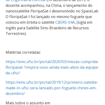
docente acompanhou, na China, o lançamento do
nanossatélite FloripaSat-I desenvolvido no SpaceLab.
O FloripaSat-I foi lançado no mesmo foguete que
colocou em órbita o satélite
CBERS-04A
, (sigla em
inglês para Satélite Sino-Brasileiro de Recursos
Terrestres).
Matérias correlatas:
https://emc.ufsc.br/portal/2020/03/missao-cumprida-
floripasat-1inspira-voos-ainda-mais-altos-da-equipe-
da-ufsc/
https://emc.ufsc.br/portal/2019/12/primeiro-satelite-
made-in-ufsc-sera-lancado-por-foguete-chines-em-
dezembro/
Mais sobre o assunto em