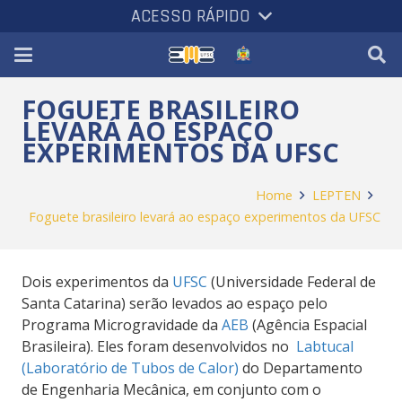
ACESSO RÁPIDO
FOGUETE BRASILEIRO
LEVARÁ AO ESPAÇO
EXPERIMENTOS DA UFSC
Home
LEPTEN
Foguete brasileiro levará ao espaço experimentos da UFSC
Dois experimentos da
UFSC
(Universidade Federal de
Santa Catarina) serão levados ao espaço pelo
Programa Microgravidade da
AEB
(Agência Espacial
Brasileira). Eles foram desenvolvidos no
Labtucal
(Laboratório de Tubos de Calor)
do Departamento
de Engenharia Mecânica, em conjunto com o